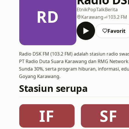
RD
Etnik
Pop
Talk
Berita
Karawang
103.2 FM
Favorit
Radio DSK FM (103.2 FM) adalah stasiun radio swa
PT Radio Duta Suara Karawang dan RMG Network.
Sunda 30%, serta program hiburan, informasi, edu
Goyang Karawang.
Stasiun serupa
IF
SF