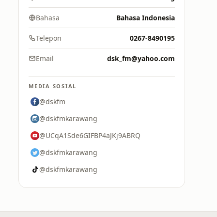
Bahasa
Bahasa Indonesia
Telepon
0267-8490195
Email
dsk_fm@yahoo.com
MEDIA SOSIAL
@dskfm
@dskfmkarawang
@UCqA1Sde6GIFBP4aJKj9ABRQ
@dskfmkarawang
@dskfmkarawang