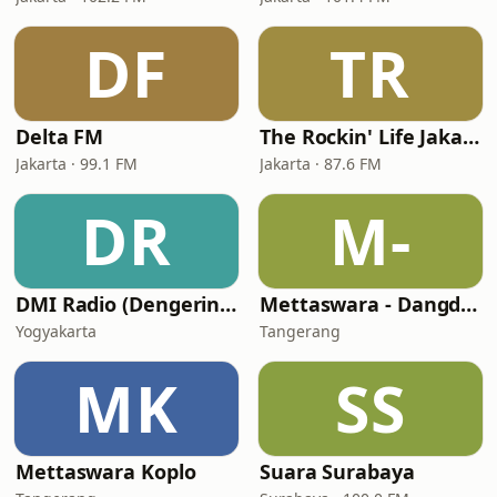
DF
TR
Delta FM
The Rockin' Life Jakarta (TRL FM)
Jakarta · 99.1 FM
Jakarta · 87.6 FM
DR
M-
DMI Radio (Dengerin Musik Indonesia)
Mettaswara - Dangdut
Yogyakarta
Tangerang
MK
SS
Mettaswara Koplo
Suara Surabaya