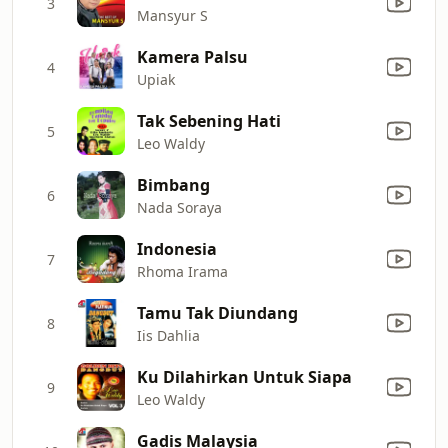
3
Mansyur S
Kamera Palsu
4
Upiak
Tak Sebening Hati
5
Leo Waldy
Bimbang
6
Nada Soraya
Indonesia
7
Rhoma Irama
Tamu Tak Diundang
8
Iis Dahlia
Ku Dilahirkan Untuk Siapa
9
Leo Waldy
Gadis Malaysia