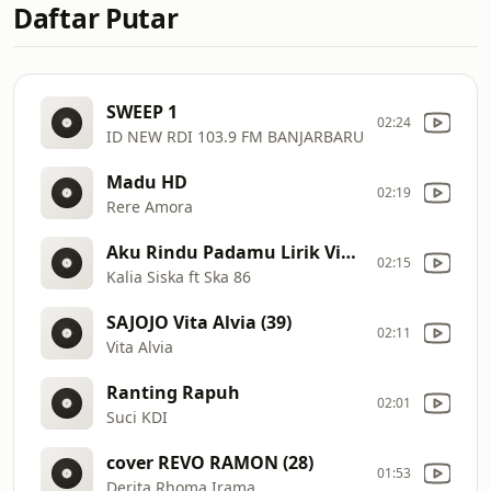
Daftar Putar
SWEEP 1
02:24
ID NEW RDI 103.9 FM BANJARBARU
Madu HD
02:19
Rere Amora
Aku Rindu Padamu Lirik Video Combo Sakti Telkomsel (1)
02:15
Kalia Siska ft Ska 86
SAJOJO Vita Alvia (39)
02:11
Vita Alvia
Ranting Rapuh
02:01
Suci KDI
cover REVO RAMON (28)
01:53
Derita Rhoma Irama